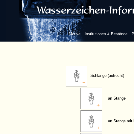
Blatt
Kreuz
Motive
Institutionen & Bestände
P
Krone
Schlange (aufrecht)
an Stange
an Stange mit 