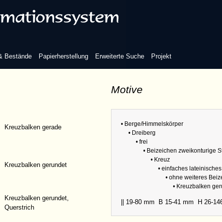
inisches Kreuz
 & Bestände
Papierherstellung
Erweiterte Suche
Projekt
Motive
eiteres Beizeichen
Refere
Sammlu
• Berge/Himmelskörper
Kreuzbalken gerade
• Dreiberg
Abmess
• frei
Bezüge
• Beizeichen zweikonturige 
• Kreuz
Kreuzbalken gerundet
• einfaches lateinische
• ohne weiteres Bei
• Kreuzbalken ge
Kreuzbalken gerundet,
|| 19-80 mm
B 15-41 mm
H 26-1
Querstrich