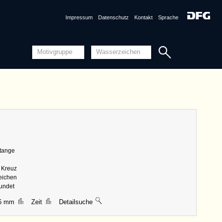
Quellensystematik
Impressum
Datenschutz
Kontakt
Sprache
nznummer
AT8100-PO-152018 <Permalink>
1493, Altkirch
ng
Piccard-Online
ungen
|| 42 mm, Breite 26 mm, Höhe 95 mm
Piccard-Findbücher Online
Stange
Detailansicht
s Kreuz
Quellensystematik
zeichen
rundet
46 mm
Zeit
Detailsuche