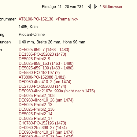
Einträge 11 - 20 von 734
/
Bildbrowser
nznummer
AT8100-PO-152130 <Permalink>
1485, Köln
ng
Piccard-Online
ungen
|| 40 mm, Breite 26 mm, Höhe 96 mm
n
DE5025-tl59_7 (1463 - 1480)
DE1335-PO-152023 (1470)
DE5025-Philol2_9
DE5025-tl59_153 (1463 - 1480)
DE5025-tl59_109 (1463 - 1480)
DE5580-PO-152197 (?)
AT3800-PO-152088 (1481)
DE0960-4Inc410_2 (um 1474)
DE2730-PO-152033 (1474)
DE0960-4Inc2167a_999a (nicht nach 1475)
DE5025-Philol2_108
DE0960-4Inc410_26 (um 1474)
DE5025-Philol2_13
DE5025-Philol2_136
DE5025-Philol2_14
DE5025-Philol2_17
CH0780-PO-152196 (1473)
DE0960-2Inc398_27 (1474)
DE0960-4Inc410_17 (um 1474)
DE0960-4Inc410_18 (um 1474)