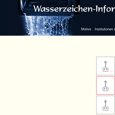
Kreuz
einfaches late
Motive
Institutionen
ohne w