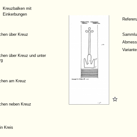
Kreuzbalken mit
Einkerbungen
Refere
chen über Kreuz
Sammlu
Abmess
Variante
chen über Kreuz und unter
rg
chen am Kreuz
chen neben Kreuz
in Kreis