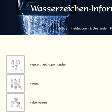
Motive
Institutionen & Bestände
P
Figuren, anthropomorphe
Fauna
Fabelwesen