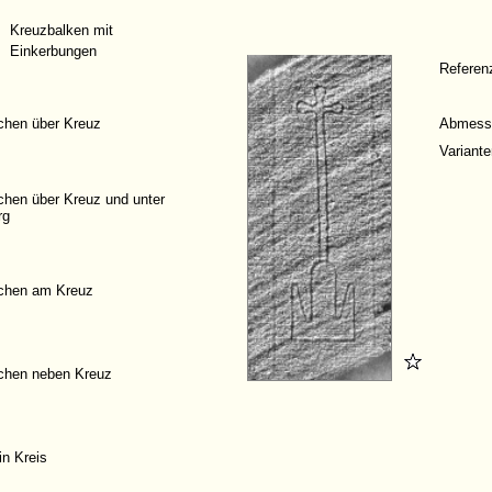
Kreuzbalken mit
Einkerbungen
Refere
chen über Kreuz
Abmess
Variante
chen über Kreuz und unter
rg
chen am Kreuz
chen neben Kreuz
in Kreis