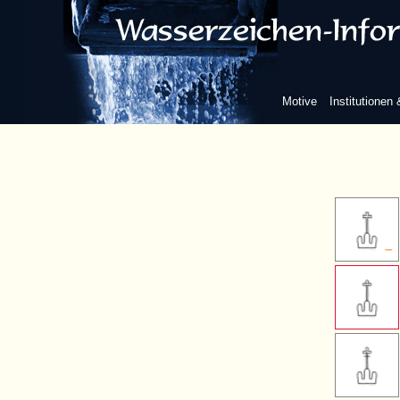
Kreuz
einfaches late
Motive
Institutionen
ohne w