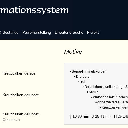
inisches Kreuz
 & Bestände
Papierherstellung
Erweiterte Suche
Projekt
Motive
eiteres Beizeichen
• Berge/Himmelskörper
Kreuzbalken gerade
• Dreiberg
• frei
• Beizeichen zweikonturige 
• Kreuz
Kreuzbalken gerundet
• einfaches lateinische
• ohne weiteres Bei
• Kreuzbalken ge
Bezüge
Kreuzbalken gerundet,
|| 19-80 mm
B 15-41 mm
H 26-1
Querstrich