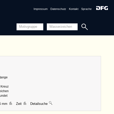
CH0780-PO-152196 (1473)
DE0960-2Inc398_27 (1474)
DE0960-4Inc410_17 (um 1474)
Impressum
Datenschutz
Kontakt
Sprache
DE0960-4Inc410_18 (um 1474)
DE0960-4Inc410_48 (um 1474)
DE0960-Inc2167b_999 (nicht nach 1475)
DE5205-PO-152160 (1475)
DE7260-Mss.theol.41_10 (nach 1472)
DE7260-Mss.theol.41_161 (nach 1472)
DE8100-PO-152014 (1474)
DE5580-2Incca1173_Y5 (1482)
DE5025-Philol2_9
DE5025-tl59_7 (1463 - 1480)
DE3285-PO-152037 (1473)
DE5025-Math03_14
DE5025-Philol2_156
DE5025-Philol2_128
AT8100-PO-152130 (1485)
DE5025-Math03_40
DE1785-PO-152048 (1472)
Stange
DE2730-PO-152034 (1474)
DE1335-PO-152180 (1494)
DE5580-2Incca1874-3_aa1 (1488)
s Kreuz
DE5580-2Incca1874-4_c8 (1487)
zeichen
DE8370-PO-152181 (1495)
rundet
GW
46 mm
Zeit
Detailsuche
Detailansicht
Quellensystematik