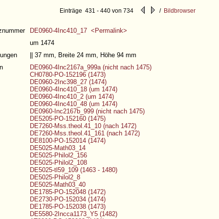
Einträge 431 - 440 von 734
/
Bildbrowser
nznummer
DE0960-4Inc410_17 <Permalink>
um 1474
ungen
|| 37 mm, Breite 24 mm, Höhe 94 mm
n
DE0960-4Inc2167a_999a (nicht nach 1475)
CH0780-PO-152196 (1473)
DE0960-2Inc398_27 (1474)
DE0960-4Inc410_18 (um 1474)
DE0960-4Inc410_2 (um 1474)
DE0960-4Inc410_48 (um 1474)
DE0960-Inc2167b_999 (nicht nach 1475)
DE5205-PO-152160 (1475)
DE7260-Mss.theol.41_10 (nach 1472)
DE7260-Mss.theol.41_161 (nach 1472)
DE8100-PO-152014 (1474)
DE5025-Math03_14
DE5025-Philol2_156
DE5025-Philol2_108
DE5025-tl59_109 (1463 - 1480)
DE5025-Philol2_8
DE5025-Math03_40
DE1785-PO-152048 (1472)
DE2730-PO-152034 (1474)
DE1785-PO-152038 (1473)
DE5580-2Incca1173_Y5 (1482)