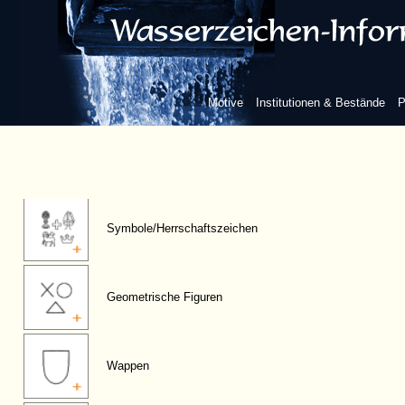
Flora
Berge/Himmelskörper
Motive
Institutionen & Bestände
P
Realien
Symbole/Herrschaftszeichen
Geometrische Figuren
Wappen