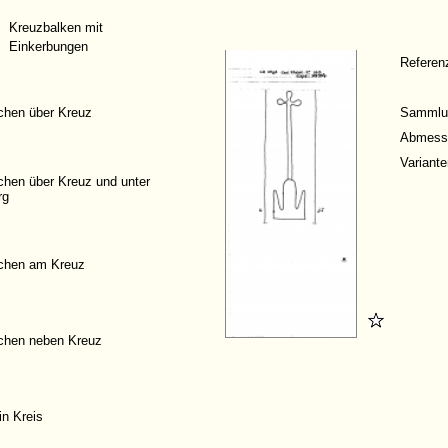
Kreuzbalken mit
Einkerbungen
Refere
chen über Kreuz
Sammlu
Abmess
Variante
chen über Kreuz und unter
rg
chen am Kreuz
chen neben Kreuz
in Kreis