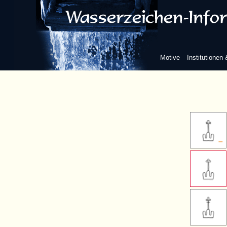
Kreuz
einfaches late
Motive
Institutionen
ohne w