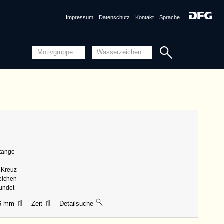
Quellensystematik
Impressum
Datenschutz
Kontakt
Sprache
nznummer
DE8100-PO-152010 <Permalink>
Reutlingen [erschlossen]
ng
Piccard-Online
ungen
|| 43 mm, Breite 33 mm, Höhe 64 mm
Detailansicht
Stange
Quellensystematik
s Kreuz
zeichen
rundet
46 mm
Zeit
Detailsuche