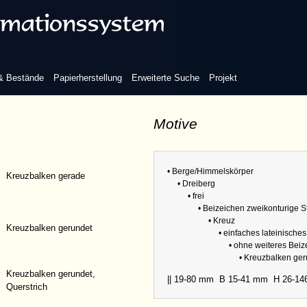
inisches Kreuz
 & Bestände
Papierherstellung
Erweiterte Suche
Projekt
Motive
eiteres Beizeichen
Refere
Sammlu
• Berge/Himmelskörper
Kreuzbalken gerade
• Dreiberg
Abmess
• frei
• Beizeichen zweikonturige 
• Kreuz
Kreuzbalken gerundet
• einfaches lateinische
• ohne weiteres Bei
• Kreuzbalken ge
Kreuzbalken gerundet,
|| 19-80 mm
B 15-41 mm
H 26-1
Querstrich