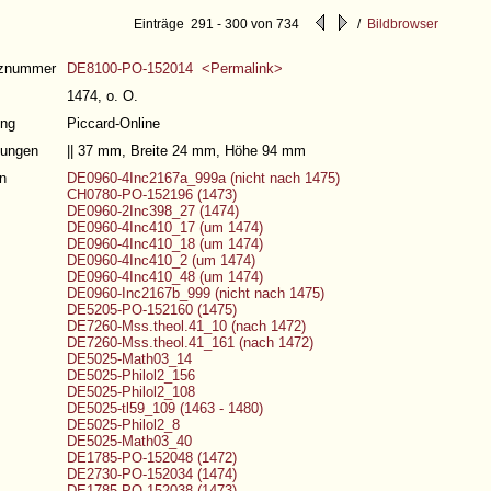
Einträge 291 - 300 von 734
/
Bildbrowser
nznummer
DE8100-PO-152014 <Permalink>
1474, o. O.
ng
Piccard-Online
ungen
|| 37 mm, Breite 24 mm, Höhe 94 mm
n
DE0960-4Inc2167a_999a (nicht nach 1475)
CH0780-PO-152196 (1473)
DE0960-2Inc398_27 (1474)
DE0960-4Inc410_17 (um 1474)
DE0960-4Inc410_18 (um 1474)
DE0960-4Inc410_2 (um 1474)
DE0960-4Inc410_48 (um 1474)
DE0960-Inc2167b_999 (nicht nach 1475)
DE5205-PO-152160 (1475)
DE7260-Mss.theol.41_10 (nach 1472)
DE7260-Mss.theol.41_161 (nach 1472)
DE5025-Math03_14
DE5025-Philol2_156
DE5025-Philol2_108
DE5025-tl59_109 (1463 - 1480)
DE5025-Philol2_8
DE5025-Math03_40
DE1785-PO-152048 (1472)
DE2730-PO-152034 (1474)
DE1785-PO-152038 (1473)