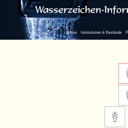
sieben B
Motive
Institutionen & Bestände
P