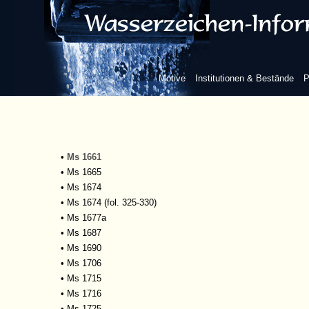
•
Ms 1588
•
Ms 1591
•
Ms 1592
•
Ms 1595
•
Ms 1599
Motive
Institutionen & Bestände
P
•
Ms 1603
•
Ms 1605
•
Ms 1638/2
•
Ms 1650
•
Ms 1660
•
Ms 1661
•
Ms 1665
•
Ms 1674
•
Ms 1674 (fol. 325-330)
•
Ms 1677a
•
Ms 1687
•
Ms 1690
•
Ms 1706
•
Ms 1715
•
Ms 1716
•
Ms 1725