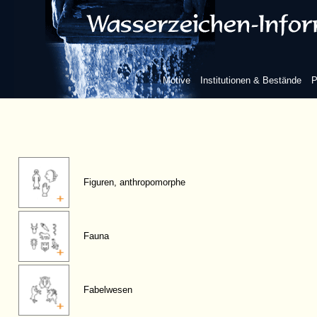
Motive
Institutionen & Bestände
P
Figuren, anthropomorphe
Fauna
Fabelwesen