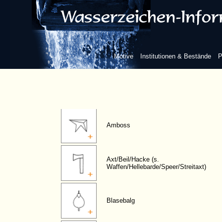
Bauwerke
Waffen
Motive
Institutionen & Bestände
P
Werkzeuge
Amboss
Axt/Beil/Hacke (s.
Waffen/Hellebarde/Speer/Streitaxt)
Blasebalg