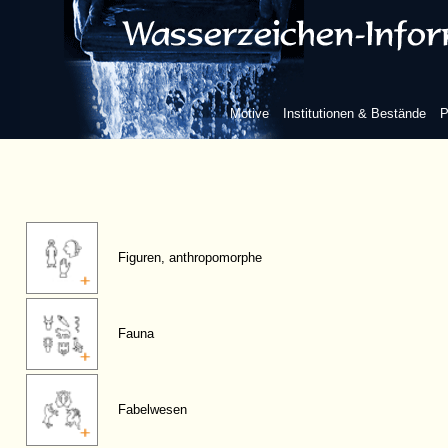
Motive
Institutionen & Bestände
P
Figuren, anthropomorphe
Fauna
Fabelwesen