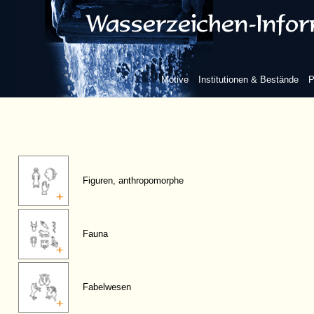
Motive
Institutionen & Bestände
P
Figuren, anthropomorphe
Fauna
Fabelwesen