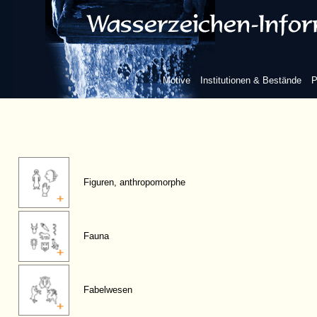
Motive
Institutionen & Bestände
P
Figuren, anthropomorphe
Fauna
Fabelwesen