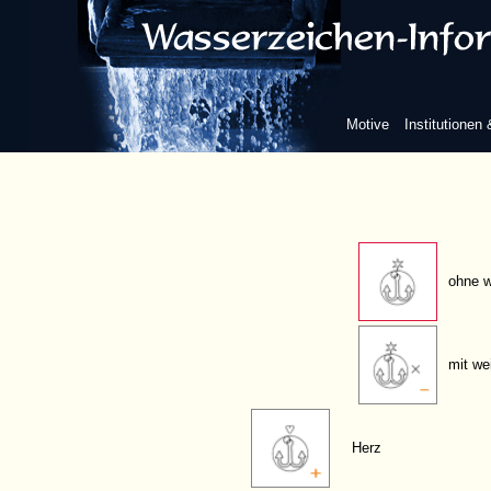
Stern
einkonturig
Motive
Institutionen
zweikonturig
ohne w
mit we
Herz