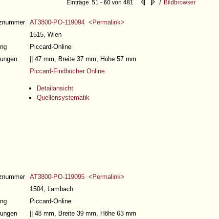
Einträge 51 - 60 von 481
/
Bildbrowser
nznummer
AT3800-PO-119094 <Permalink>
1515, Wien
ng
Piccard-Online
ungen
|| 47 mm, Breite 37 mm, Höhe 57 mm
Piccard-Findbücher Online
Detailansicht
Quellensystematik
nznummer
AT3800-PO-119095 <Permalink>
1504, Lambach
ng
Piccard-Online
ungen
|| 48 mm, Breite 39 mm, Höhe 63 mm