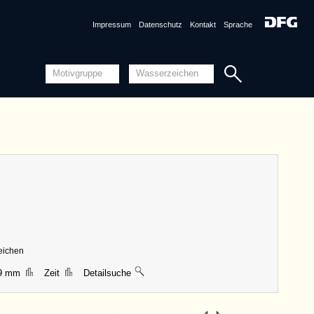
Quellensystematik
Impressum
Datenschutz
Kontakt
Sprache
nznummer
AT3800-PO-119093 <Permalink>
1501, Linz
ng
Piccard-Online
ungen
|| 57 mm, Breite 41 mm, Höhe 59 mm
Piccard-Findbücher Online
Detailansicht
Quellensystematik
zeichen
39 mm
Zeit
Detailsuche