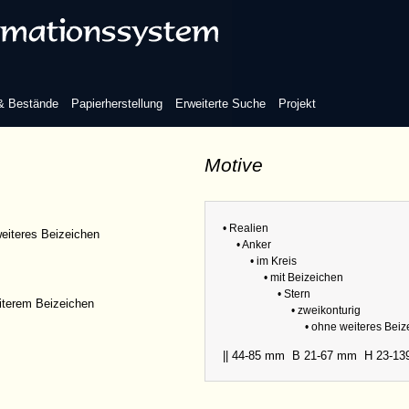
 & Bestände
Papierherstellung
Erweiterte Suche
Projekt
Motive
Refere
Sammlu
• Realien
Abmess
eiteres Beizeichen
• Anker
Bezüge
• im Kreis
• mit Beizeichen
• Stern
iterem Beizeichen
• zweikonturig
• ohne weiteres Bei
|| 44-85 mm
B 21-67 mm
H 23-1