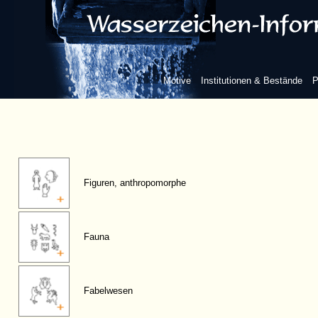
Motive
Institutionen & Bestände
P
Figuren, anthropomorphe
Fauna
Fabelwesen