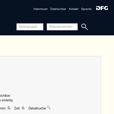
Impressum
Datenschutz
Kontakt
Sprache
Referenznummer
DE6300-PO-20038 <Permalink>
1433, o. O.
Sammlung
Piccard-Online
Abmessungen
|| 39 mm, Breite 35 mm, Höhe 38 mm
Varianten
DE6300-PO-20028 (1434)
AT3800-PO-20124 (1432)
DE2730-PO-20030 (1432)
DE2730-PO-20031 (1432)
DE2730-PO-20037 (1433)
DE2730-PO-20097 (1433)
DE2730-PO-20098 (1432)
DE2730-PO-20099 (1432)
DE2730-PO-20106 (1433)
DE2730-PO-20108 (1433)
DE2730-PO-20113 (1434)
DE2730-PO-20117 (1435)
DE2730-PO-20118 (1435)
DE6300-PO-20110 (1433)
DE6300-PO-20123 (1435)
sichtbar
DE6405-PO-20036 (1433)
DE6405-PO-20115 (1434)
 einteilig
DE9045-PO-20029 (1433)
2 mm
Zeit
Detailsuche
Detailansicht