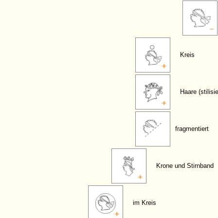
Kreis
Haare (stilisie
fragmentiert
Krone und Stirnband
im Kreis