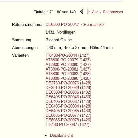
Quellensystematik
Einträge 71 - 80 von 140
Alle
/
Bildbrowser
Referenznummer
DE6300-PO-20047 <Permalink>
1431, Nördlingen
Sammlung
Piccard-Online
Abmessungen
|| 40 mm, Breite 37 mm, Höhe 44 mm
Varianten
IT8430-PO-20044 (1427)
AT3800-PO-20079 (1427)
AT3800-PO-20080 (1427)
AT3800-PO-20081 (1427)
AT3800-PO-20083 (1428)
AT3800-PO-20090 (1428)
DE2730-PO-20076 (1428)
DE2910-PO-20089 (1429)
DE6300-PO-20086 (1432)
DE6405-PO-20046 (1430)
DE6405-PO-20082 (1428)
DE6405-PO-20084 (1428)
DE6405-PO-20085 (1430)
DE8085-PO-20077 (1427)
DE8085-PO-20078 (1426)
IT8430-PO-20087 (1427)
Detailansicht