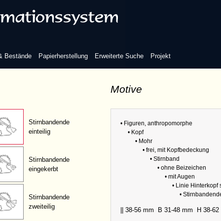
Augen
gen
 & Bestände
Papierherstellung
Erweiterte Suche
Projekt
Motive
Linie Hinterkopf sichtbar
Stirnbandende
• Figuren, anthropomorphe
einteilig
• Kopf
• Mohr
• frei, mit Kopfbedeckung
• Stirnband
Stirnbandende
• ohne Beizeichen
eingekerbt
• mit Augen
• Linie Hinterkopf 
• Stirnbandende
Stirnbandende
zweiteilig
|| 38-56 mm
B 31-48 mm
H 38-6