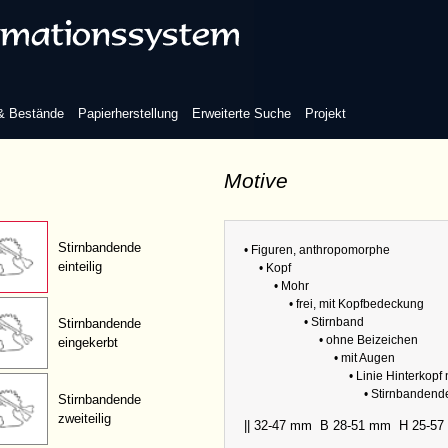
gen
Refere
Linie Hinterkopf sichtbar
 & Bestände
Papierherstellung
Erweiterte Suche
Projekt
Sammlu
Abmess
Motive
Linie Hinterkopf nicht sichtbar
Variante
Stirnbandende
• Figuren, anthropomorphe
einteilig
• Kopf
• Mohr
• frei, mit Kopfbedeckung
• Stirnband
Stirnbandende
• ohne Beizeichen
eingekerbt
• mit Augen
• Linie Hinterkopf 
• Stirnbandende
Stirnbandende
zweiteilig
|| 32-47 mm
B 28-51 mm
H 25-5