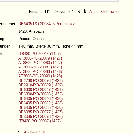
Quellensystematik
Einträge 111 - 120 von 164
Alle
/
Bildbrowser
nznummer
DE6405-PO-20084 <Permalink>
1428, Ansbach
ng
Piccard-Online
ungen
|| 40 mm, Breite 36 mm, Höhe 44 mm
n
IT8430-PO-20044 (1427)
AT3800-PO-20079 (1427)
AT3800-PO-20080 (1427)
AT3800-PO-20081 (1427)
AT3800-PO-20083 (1428)
AT3800-PO-20090 (1428)
DE2730-PO-20076 (1428)
DE2910-PO-20089 (1429)
DE6300-PO-20047 (1431)
DE6300-PO-20086 (1432)
DE6405-PO-20046 (1430)
DE6405-PO-20082 (1428)
DE6405-PO-20085 (1430)
DE8085-PO-20077 (1427)
DE8085-PO-20078 (1426)
IT8430-PO-20087 (1427)
Detailansicht