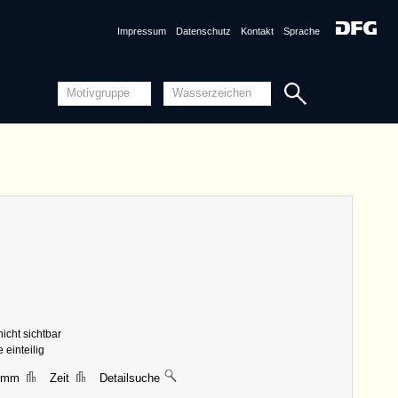
Quellensystematik
Impressum
Datenschutz
Kontakt
Sprache
nznummer
DE6405-PO-20082 <Permalink>
1428, o. O.
ng
Piccard-Online
ungen
|| 40 mm, Breite 36 mm, Höhe 44 mm
n
IT8430-PO-20044 (1427)
AT3800-PO-20079 (1427)
AT3800-PO-20080 (1427)
AT3800-PO-20081 (1427)
AT3800-PO-20083 (1428)
AT3800-PO-20090 (1428)
DE2730-PO-20076 (1428)
DE2910-PO-20089 (1429)
DE6300-PO-20047 (1431)
DE6300-PO-20086 (1432)
DE6405-PO-20046 (1430)
DE6405-PO-20084 (1428)
DE6405-PO-20085 (1430)
nicht sichtbar
DE8085-PO-20077 (1427)
DE8085-PO-20078 (1426)
 einteilig
IT8430-PO-20087 (1427)
7 mm
Zeit
Detailsuche
Detailansicht