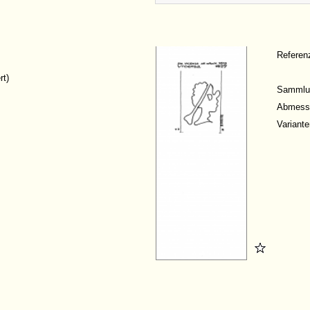
Refere
rt)
Sammlu
Abmess
Variante