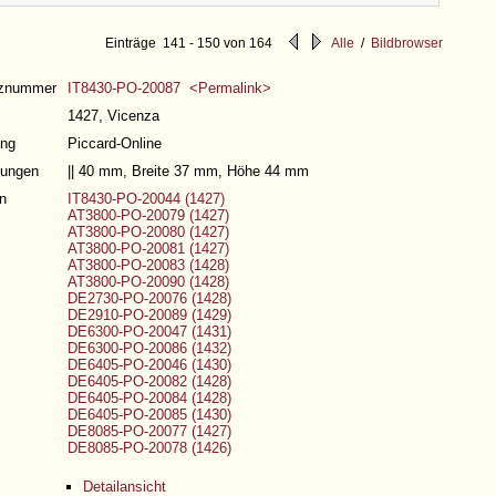
Quellensystematik
Einträge 141 - 150 von 164
Alle
/
Bildbrowser
nznummer
IT8430-PO-20087 <Permalink>
1427, Vicenza
ng
Piccard-Online
ungen
|| 40 mm, Breite 37 mm, Höhe 44 mm
n
IT8430-PO-20044 (1427)
AT3800-PO-20079 (1427)
AT3800-PO-20080 (1427)
AT3800-PO-20081 (1427)
AT3800-PO-20083 (1428)
AT3800-PO-20090 (1428)
DE2730-PO-20076 (1428)
DE2910-PO-20089 (1429)
DE6300-PO-20047 (1431)
DE6300-PO-20086 (1432)
DE6405-PO-20046 (1430)
DE6405-PO-20082 (1428)
DE6405-PO-20084 (1428)
DE6405-PO-20085 (1430)
DE8085-PO-20077 (1427)
DE8085-PO-20078 (1426)
Detailansicht