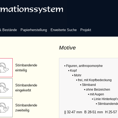
gen
Linie Hinterkopf sichtbar
 & Bestände
Papierherstellung
Erweiterte Suche
Projekt
Refere
Motive
Linie Hinterkopf nicht sichtbar
Sammlu
Abmess
Variante
Stirnbandende
• Figuren, anthropomorphe
einteilig
• Kopf
• Mohr
• frei, mit Kopfbedeckung
• Stirnband
Stirnbandende
• ohne Beizeichen
eingekerbt
• mit Augen
• Linie Hinterkopf 
• Stirnbandende
Stirnbandende
zweiteilig
|| 32-47 mm
B 28-51 mm
H 25-5