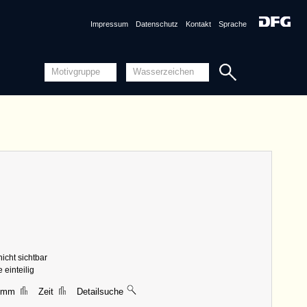
DE6405-PO-20249 (1430)
DE9045-PO-20239 (1430)
Impressum
Datenschutz
Kontakt
Sprache
Detailansicht
Quellensystematik
nznummer
IT8430-PO-20070 <Permalink>
1427, Vicenza
ng
Piccard-Online
ungen
|| 41 mm, Breite 41 mm, Höhe 38 mm
n
AT3800-PO-20227 (1428)
AT3800-PO-20228 (1428)
AT3800-PO-20230 (1429)
AT3800-PO-20150 (1428)
AT3800-PO-20152 (1427)
DE5910-PO-20072 (1428)
DE6300-PO-20233 (1429)
DE6405-PO-20229 (1430)
DE8085-PO-20151 (1426)
nicht sichtbar
DE8085-PO-20226 (1427)
DE8370-PO-20225 (1433)
 einteilig
IT8430-PO-20224 (1427)
7 mm
Zeit
Detailsuche
Detailansicht