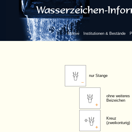
frei, mit Oberzeichen
ohne Stange
Motive
Institutionen & Bestände
P
mit einkonturiger Stange
nur Stange
ohne weiteres
Beizeichen
Kreuz
(zweikonturig)