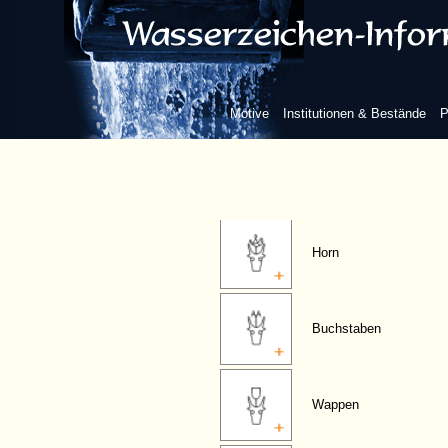
Krone
Kreis
Motive
Institutionen & Bestände
P
Rad
Horn
Buchstaben
Wappen