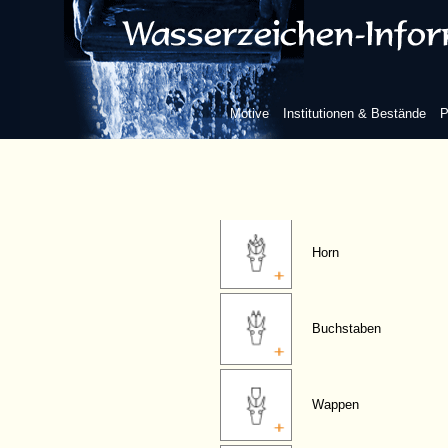
Krone
Kreis
Motive
Institutionen & Bestände
P
Rad
Horn
Buchstaben
Wappen