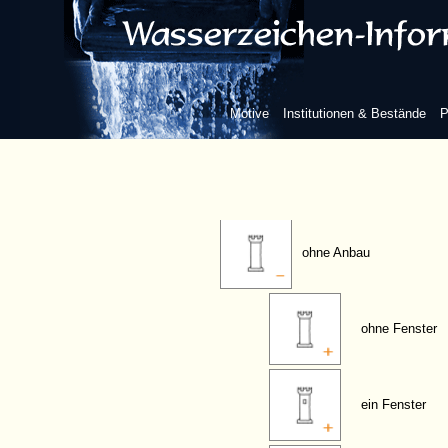
Säule
Turm (mit Zinnen)
Motive
Institutionen & Bestände
P
ein Turm, frei
ohne Anbau
ohne Fenster
ein Fenster