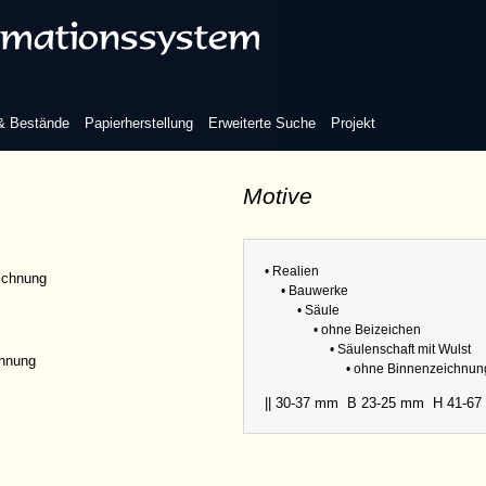
Abmess
Bezüge
 & Bestände
Papierherstellung
Erweiterte Suche
Projekt
Motive
Refere
• Realien
ichnung
• Bauwerke
Abmess
• Säule
Variante
• ohne Beizeichen
• Säulenschaft mit Wulst
chnung
• ohne Binnenzeichnun
|| 30-37 mm
B 23-25 mm
H 41-6