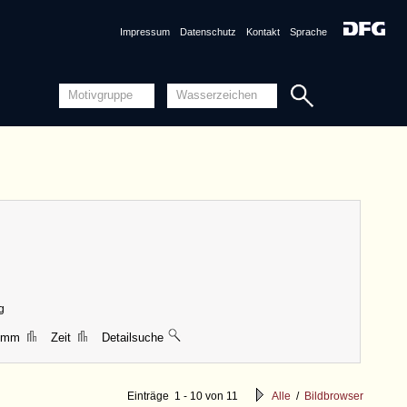
ungen
|| 30 mm, Breite 24 mm, Höhe 67 mm
Piccard-Findbücher Online
Impressum
Datenschutz
Kontakt
Sprache
Detailansicht
Quellensystematik
nznummer
DE5580-Clm14140_XXXX <Permalink>
ungen
Breite 25 mm, Höhe 66 mm
n
Detailansicht
g
Quellensystematik
7 mm
Zeit
Detailsuche
Einträge 1 - 10 von 11
Alle
/
Bildbrowser