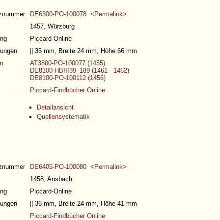
nznummer
DE6300-PO-100078 <Permalink>
1457, Würzburg
ng
Piccard-Online
ungen
|| 35 mm, Breite 24 mm, Höhe 66 mm
n
AT3800-PO-100077 (1455)
DE8100-HBIII39_189 (1461 - 1462)
DE8100-PO-100112 (1456)
Piccard-Findbücher Online
Detailansicht
Quellensystematik
nznummer
DE6405-PO-100080 <Permalink>
1458, Ansbach
ng
Piccard-Online
ungen
|| 36 mm, Breite 24 mm, Höhe 41 mm
Piccard-Findbücher Online