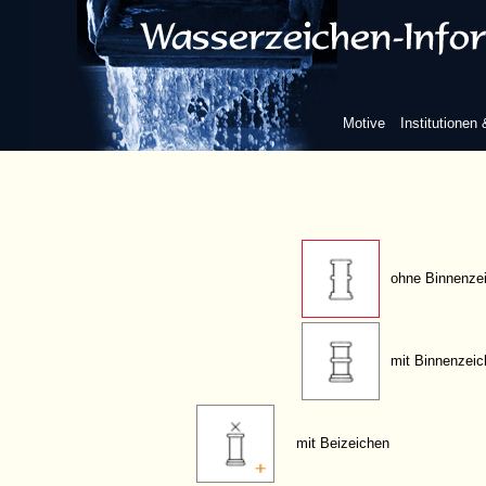
Basis fünfteilig
Basis sechsteilig
Motive
Institutionen
Säulenschaft mit Wulst
ohne Binnenze
mit Binnenzei
mit Beizeichen