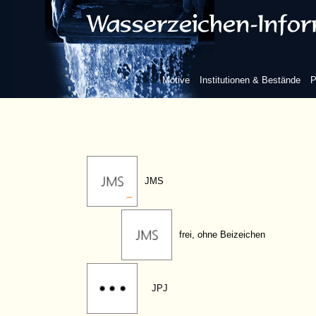
JJB
JMM
Motive
Institutionen & Bestände
P
JMR
JMS
frei, ohne Beizeichen
JPJ