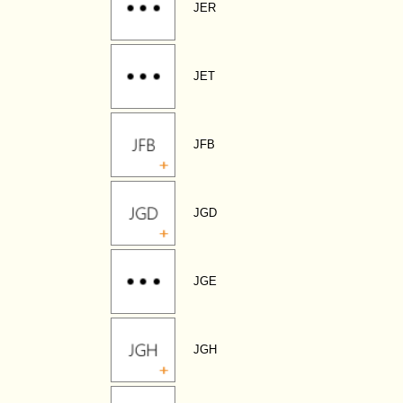
JER
JET
JFB
JGD
JGE
JGH