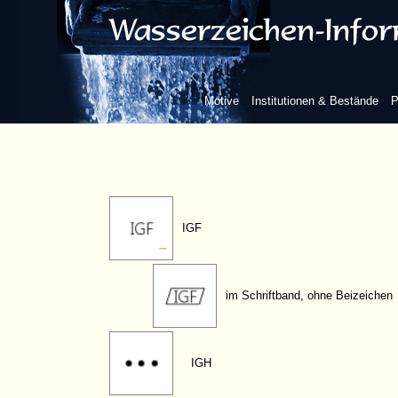
IFQ
IFS
Motive
Institutionen & Bestände
P
IGE
IGF
im Schriftband, ohne Beizeichen
IGH