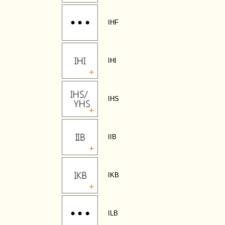
IHF
IHI
IHS
IIB
IKB
ILB