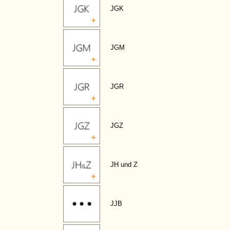
JGK
JGM
JGR
JGZ
JH und Z
JJB