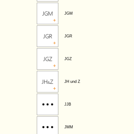
JGM
JGR
JGZ
JH und Z
JJB
JMM