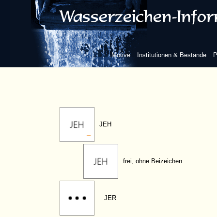
JCR
JCW
Motive
Institutionen & Bestände
P
JDR
JEH
frei, ohne Beizeichen
JER