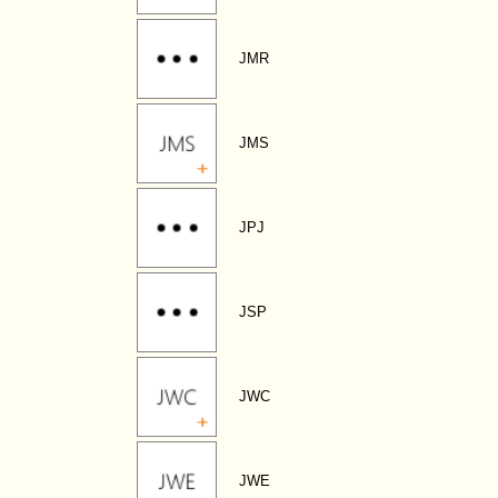
JMR
JMS
JPJ
JSP
JWC
JWE