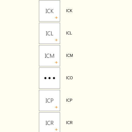
ICK
ICL
ICM
ICO
ICP
ICR