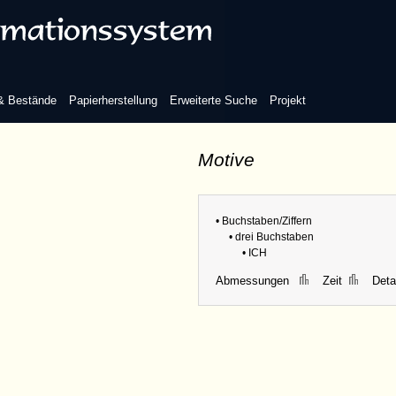
 & Bestände
Papierherstellung
Erweiterte Suche
Projekt
Motive
• Buchstaben/Ziffern
• drei Buchstaben
• ICH
Abmessungen
Zeit
Detai